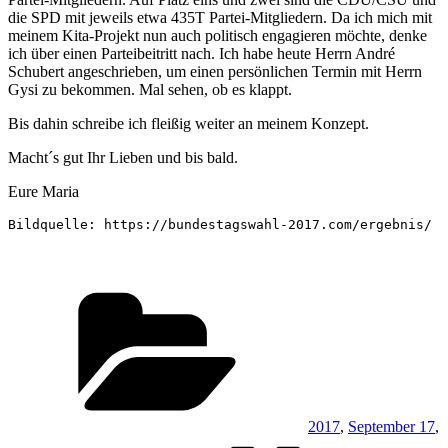
die SPD mit jeweils etwa 435T Partei-Mitgliedern. Da ich mich mit
meinem Kita-Projekt nun auch politisch engagieren möchte, denke
ich über einen Parteibeitritt nach. Ich habe heute Herrn André
Schubert angeschrieben, um einen persönlichen Termin mit Herrn
Gysi zu bekommen. Mal sehen, ob es klappt.
Bis dahin schreibe ich fleißig weiter an meinem Konzept.
Macht´s gut Ihr Lieben und bis bald.
Eure Maria
Bildquelle: https://bundestagswahl-2017.com/ergebnis/
Kategorien
2017
,
September 17
,
Schlagw