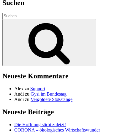
Suchen
Suche
nach:
Suchen
Neueste Kommentare
Alex
zu
Support
Andi
zu
Gysi im Bundestag
Andi
zu
Vergoldete Stoßstange
Neueste Beiträge
Die Hoffnung stirbt zuletzt!
CORONA – ökologisches Wirtschaftswunder