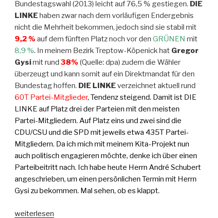
Bundestagswahl (2013) leicht auf 76,5 % gestiegen.
DIE
LINKE
haben zwar nach dem vorläufigen Endergebnis
nicht die Mehrheit bekommen, jedoch sind sie stabil mit
9,2 %
auf dem fünften Platz noch vor den
GRÜNEN
mit
8,9
%
. In meinem Bezirk Treptow-Köpenick hat
Gregor
Gysi
mit rund
38%
(Quelle: dpa) zudem die Wähler
überzeugt und kann somit auf ein Direktmandat für den
Bundestag hoffen.
DIE LINKE
verzeichnet aktuell rund
60T Partei-Mitglieder
, Tendenz steigend. Damit ist DIE
LINKE auf Platz drei der Parteien mit den meisten
Partei-Mitgliedern. Auf Platz eins und zwei sind die
CDU/CSU und die SPD mit jeweils etwa 435T Partei-
Mitgliedern. Da ich mich mit meinem Kita-Projekt nun
auch politisch engagieren möchte, denke ich über einen
Parteibeitritt nach. Ich habe heute Herrn André Schubert
angeschrieben, um einen persönlichen Termin mit Herrn
Gysi zu bekommen. Mal sehen, ob es klappt.
„Gysi
weiterlesen