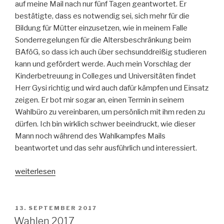
auf meine Mail nach nur fünf Tagen geantwortet. Er
bestätigte, dass es notwendig sei, sich mehr für die
Bildung für Mütter einzusetzen, wie in meinem Falle
Sonderregelungen für die Altersbeschränkung beim
BAföG, so dass ich auch über sechsunddreißig studieren
kann und gefördert werde. Auch mein Vorschlag der
Kinderbetreuung in Colleges und Universitäten findet
Herr Gysi richtig und wird auch dafür kämpfen und Einsatz
zeigen. Er bot mir sogar an, einen Termin in seinem
Wahlbüro zu vereinbaren, um persönlich mit ihm reden zu
dürfen. Ich bin wirklich schwer beeindruckt, wie dieser
Mann noch während des Wahlkampfes Mails
beantwortet und das sehr ausführlich und interessiert.
„Kraft
weiterlesen
durch
Gysi“
VERÖFFENTLICHT
13. SEPTEMBER 2017
AM
Wahlen 2017