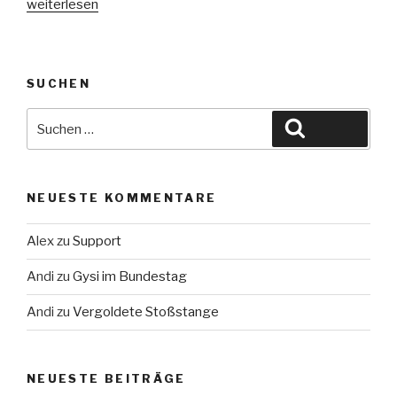
„Wahlen
weiterlesen
2017“
SUCHEN
Suche
Suchen
nach:
NEUESTE KOMMENTARE
Alex
zu
Support
Andi
zu
Gysi im Bundestag
Andi
zu
Vergoldete Stoßstange
NEUESTE BEITRÄGE