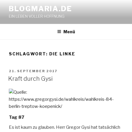
Zum
BLOGMARIA.DE
Inhalt
EIN LEBEN VOLLER HOFFNUNG
springen
Menü
SCHLAGWORT:
DIE LINKE
VERÖFFENTLICHT
21. SEPTEMBER 2017
AM
Kraft durch Gysi
Tag 87
Es ist kaum zu glauben. Herr Gregor Gysi hat tatsächlich