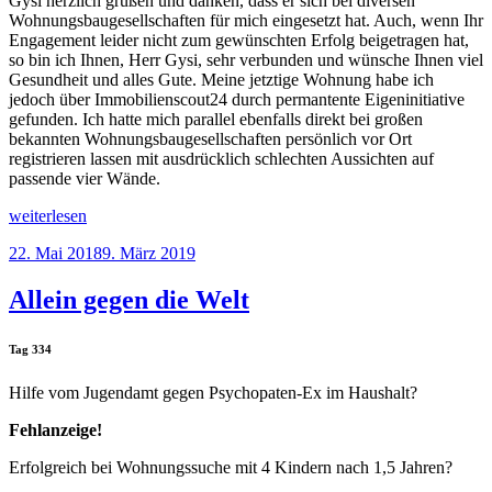
Gysi herzlich grüßen und danken, dass er sich bei diversen
Wohnungsbaugesellschaften für mich eingesetzt hat. Auch, wenn Ihr
Engagement leider nicht zum gewünschten Erfolg beigetragen hat,
so bin ich Ihnen, Herr Gysi, sehr verbunden und wünsche Ihnen viel
Gesundheit und alles Gute. Meine jetztige Wohnung habe ich
jedoch über Immobilienscout24 durch permantente Eigeninitiative
gefunden. Ich hatte mich parallel ebenfalls direkt bei großen
bekannten Wohnungsbaugesellschaften persönlich vor Ort
registrieren lassen mit ausdrücklich schlechten Aussichten auf
passende vier Wände.
„Beschleunigungsstrecke“
weiterlesen
Veröffentlicht
22. Mai 2018
9. März 2019
am
Allein gegen die Welt
Tag 334
Hilfe vom Jugendamt gegen Psychopaten-Ex im Haushalt?
Fehlanzeige!
Erfolgreich bei Wohnungssuche mit 4 Kindern nach 1,5 Jahren?