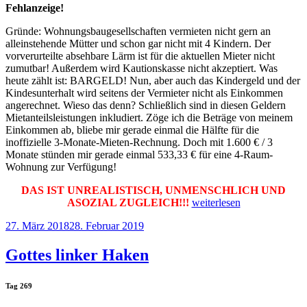
Fehlanzeige!
Gründe: Wohnungsbaugesellschaften vermieten nicht gern an
alleinstehende Mütter und schon gar nicht mit 4 Kindern. Der
vorverurteilte absehbare Lärm ist für die aktuellen Mieter nicht
zumutbar! Außerdem wird Kautionskasse nicht akzeptiert. Was
heute zählt ist: BARGELD! Nun, aber auch das Kindergeld und der
Kindesunterhalt wird seitens der Vermieter nicht als Einkommen
angerechnet. Wieso das denn? Schließlich sind in diesen Geldern
Mietanteilsleistungen inkludiert. Zöge ich die Beträge von meinem
Einkommen ab, bliebe mir gerade einmal die Hälfte für die
inoffizielle 3-Monate-Mieten-Rechnung. Doch mit 1.600 € / 3
Monate stünden mir gerade einmal 533,33 € für eine 4-Raum-
Wohnung zur Verfügung!
DAS IST UNREALISTISCH, UNMENSCHLICH UND
„Allein
ASOZIAL ZUGLEICH!!!
weiterlesen
gegen
Veröffentlicht
27. März 2018
28. Februar 2019
die
am
Welt“
Gottes linker Haken
Tag 269