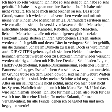
Ich hab’s so sehr versucht. Ich habe so sehr geliebt. Ich habe so sehr
gehofft. Ich habe alles getan nur eine Sache nicht. Ich habe mich
nicht verkauft. Ich habe mich nicht brechen lassen. Das ist der
Grund, warum ich wieder einmal vertrieben werde und mit mir
meine vier Kinder. Die Menschen im 21. Jahrhundert zerstören nach
wie vor alle, die sich nicht versklaven lassen: ehrliche Menschen,
aufrichtige Menschen, Kämpfer, Rebellen, gütige Menschen,
liebende Menschen … alle mit einem eigenen global-sozialen
Horizont! Einige sterben an ihren gebrochenen Herzen, andere
werden einfach gekillt und deren Täter in verlogene Schleier gehüllt,
um die dummen Schafe im Dunkeln zu lassen. Doch es wird immer
auch DIE GUTEN geben, egal ob sie einen Heldentod sterben,
heimlich ermordet werden oder zu Lebzeiten immer wieder versucht
werden niedrig zu halten mit Klischee-Denken, Schubladen-Lagern,
HartzIV-Abschiebung, Kinder-Diskriminierung, seelischer Folter in
Partnerschaften, gesellschaftlichem Ausschluss wohin man nur sieht.
Im Grunde trotze ich dem Leben obwohl seid meiner Geburt Waffen
auf mich gerichtet sind. Jeder meiner Schritte wird negativ bewertet.
Alles an mir sei irgendwie nicht richtig, nicht von hier, passt nicht
ins System. Natürlich nicht, denn ich bin Maria Eva M. ! Und das
wird sich niemals ändern! Ich lebe für mein Leben, also auch für das
was ich tue, für meine Kinder, für meine Zukunft, für meine
Vergangenheit, für alle Feinde, denen ich begegnet bin und noch
begegnen werde!