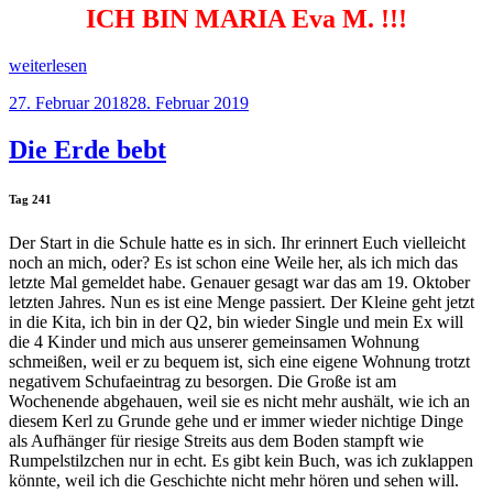
ICH BIN MARIA Eva
M. !!!
„Gottes
weiterlesen
linker
Veröffentlicht
27. Februar 2018
28. Februar 2019
Haken“
am
Die Erde bebt
Tag 241
Der Start in die Schule hatte es in sich. Ihr erinnert Euch vielleicht
noch an mich, oder? Es ist schon eine Weile her, als ich mich das
letzte Mal gemeldet habe. Genauer gesagt war das am 19. Oktober
letzten Jahres. Nun es ist eine Menge passiert. Der Kleine geht jetzt
in die Kita, ich bin in der Q2, bin wieder Single und mein Ex will
die 4 Kinder und mich aus unserer gemeinsamen Wohnung
schmeißen, weil er zu bequem ist, sich eine eigene Wohnung trotzt
negativem Schufaeintrag zu besorgen. Die Große ist am
Wochenende abgehauen, weil sie es nicht mehr aushält, wie ich an
diesem Kerl zu Grunde gehe und er immer wieder nichtige Dinge
als Aufhänger für riesige Streits aus dem Boden stampft wie
Rumpelstilzchen nur in echt. Es gibt kein Buch, was ich zuklappen
könnte, weil ich die Geschichte nicht mehr hören und sehen will.