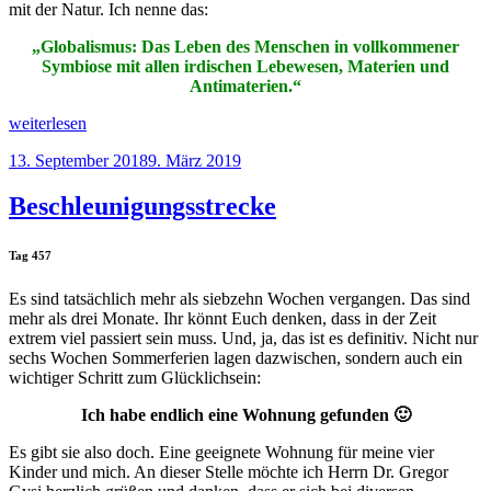
mit der Natur. Ich nenne das:
„Globalismus: Das Leben des Menschen in vollkommener
Symbiose mit allen irdischen Lebewesen, Materien und
Antimaterien.“
„Globalismus“
weiterlesen
Veröffentlicht
13. September 2018
9. März 2019
am
Beschleunigungsstrecke
Tag 457
Es sind tatsächlich mehr als siebzehn Wochen vergangen. Das sind
mehr als drei Monate. Ihr könnt Euch denken, dass in der Zeit
extrem viel passiert sein muss. Und, ja, das ist es definitiv. Nicht nur
sechs Wochen Sommerferien lagen dazwischen, sondern auch ein
wichtiger Schritt zum Glücklichsein:
Ich habe endlich eine Wohnung gefunden 🙂
Es gibt sie also doch. Eine geeignete Wohnung für meine vier
Kinder und mich. An dieser Stelle möchte ich Herrn Dr. Gregor