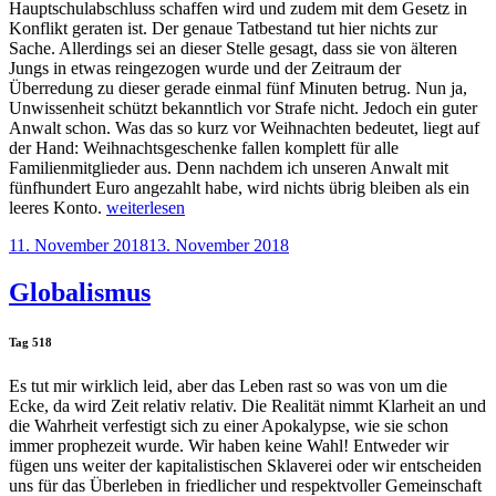
Hauptschulabschluss schaffen wird und zudem mit dem Gesetz in
Konflikt geraten ist. Der genaue Tatbestand tut hier nichts zur
Sache. Allerdings sei an dieser Stelle gesagt, dass sie von älteren
Jungs in etwas reingezogen wurde und der Zeitraum der
Überredung zu dieser gerade einmal fünf Minuten betrug. Nun ja,
Unwissenheit schützt bekanntlich vor Strafe nicht. Jedoch ein guter
Anwalt schon. Was das so kurz vor Weihnachten bedeutet, liegt auf
der Hand: Weihnachtsgeschenke fallen komplett für alle
Familienmitglieder aus. Denn nachdem ich unseren Anwalt mit
fünfhundert Euro angezahlt habe, wird nichts übrig bleiben als ein
„Dauerbeschuss“
leeres Konto.
weiterlesen
Veröffentlicht
11. November 2018
13. November 2018
am
Globalismus
Tag 518
Es tut mir wirklich leid, aber das Leben rast so was von um die
Ecke, da wird Zeit relativ relativ. Die Realität nimmt Klarheit an und
die Wahrheit verfestigt sich zu einer Apokalypse, wie sie schon
immer prophezeit wurde. Wir haben keine Wahl! Entweder wir
fügen uns weiter der kapitalistischen Sklaverei oder wir entscheiden
uns für das Überleben in friedlicher und respektvoller Gemeinschaft