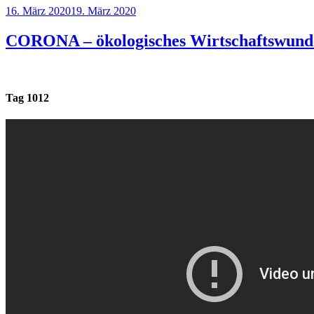
Veröffentlicht
16. März 2020
19. März 2020
am
CORONA – ökologisches Wirtschaftswund
Tag 1012