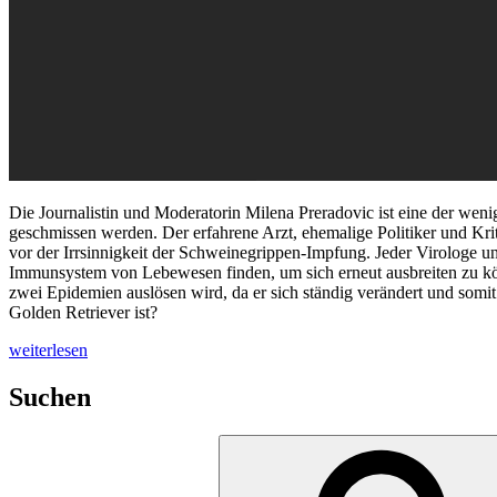
Die Journalistin und Moderatorin Milena Preradovic ist eine der weni
geschmissen werden. Der erfahrene Arzt, ehemalige Politiker und Kri
vor der Irrsinnigkeit der Schweinegrippen-Impfung. Jeder Virologe 
Immunsystem von Lebewesen finden, um sich erneut ausbreiten zu könne
zwei Epidemien auslösen wird, da er sich ständig verändert und somit
Golden Retriever ist?
„CORONA
weiterlesen
–
ökologisches
Suchen
Wirtschaftswunder“
Suche
nach: