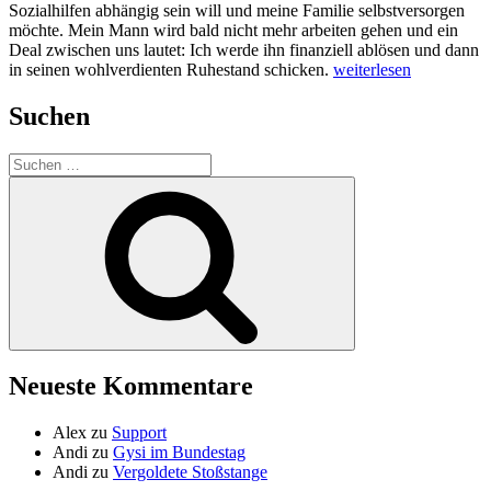
Sozialhilfen abhängig sein will und meine Familie selbstversorgen
möchte. Mein Mann wird bald nicht mehr arbeiten gehen und ein
Deal zwischen uns lautet: Ich werde ihn finanziell ablösen und dann
„Auf
in seinen wohlverdienten Ruhestand schicken.
weiterlesen
ein
Neues“
Suchen
Suche
nach:
Suchen
Neueste Kommentare
Alex
zu
Support
Andi
zu
Gysi im Bundestag
Andi
zu
Vergoldete Stoßstange